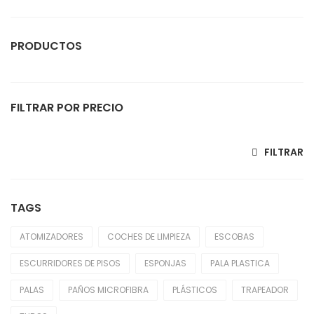
PRODUCTOS
Atomizadores
FILTRAR POR PRECIO
Coches De Limpieza
Escobas
Precio mínimo
Precio máximo
FILTRAR
Escurridores De Pisos
Esponjas
TAGS
Generadores Eléctricos
ATOMIZADORES
COCHES DE LIMPIEZA
ESCOBAS
Guantes
ESCURRIDORES DE PISOS
ESPONJAS
PALA PLASTICA
Hogar
PALAS
PAÑOS MICROFIBRA
PLÁSTICOS
TRAPEADOR
Palas