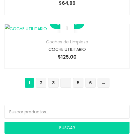
$
64,86
Quick View
Coches de Limpieza
COCHE UTILITARIO
$
125,00
1
2
3
…
5
6
→
Buscar por:
BUSCAR