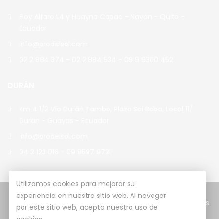
Eloy Alfaro L4 y Huayna Capac - Nayón - Quito -
Ecuador
info@prodelsol.com
02 2 884 374 - 02 2 884 534 - 09 9 9360 452
DURÁN
Km 4 1/2 Vía Durán Tambo, Plaza Sai Baba, Local 11/
Durán - Guayas - Ecuador
info@prodelsol.com
04 3 123 016 - 09 8597 9731
Utilizamos cookies para mejorar su
experiencia en nuestro sitio web. Al navegar
© Copyright 2026
Prodelsol
Todos los derechos reservados.
por este sitio web, acepta nuestro uso de