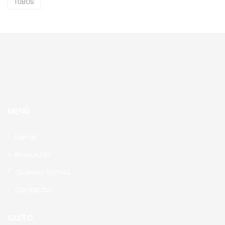
TUBOS
Paños Microfibras
Plásticos
Trapeadores
Tubos
Uncategorized
MENÚ
Home
Productos
Quienes Somos
Contactos
QUITO