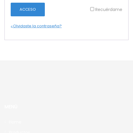
ACCESO
Recuérdame
¿Olvidaste la contraseña?
MENÚ
Home
Productos