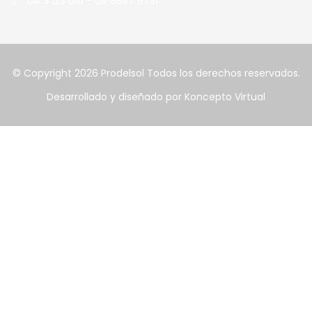
04 3 123 016 - 09 8597 9731
© Copyright 2026
Prodelsol
Todos los derechos reservados.
Desarrollado y diseñado por
Koncepto Virtual