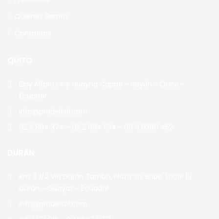
Quienes Somos
Contactos
QUITO
Eloy Alfaro L4 y Huayna Capac - Nayón - Quito -
Ecuador
info@prodelsol.com
02 2 884 374 - 02 2 884 534 - 09 9 9360 452
DURÁN
Km 4 1/2 Vía Durán Tambo, Plaza Sai Baba, Local 11/
Durán - Guayas - Ecuador
info@prodelsol.com