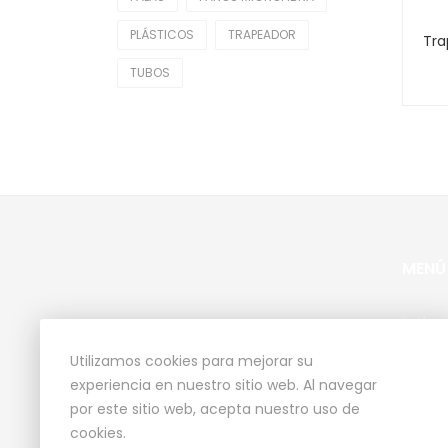
Plásticos
PLÁSTICOS
TRAPEADOR
Trapeadores
TUBOS
Tubos
Uncategorized
MENÚ
Ho
Pro
Utilizamos cookies para mejorar su
experiencia en nuestro sitio web. Al navegar
Qui
por este sitio web, acepta nuestro uso de
Con
cookies.