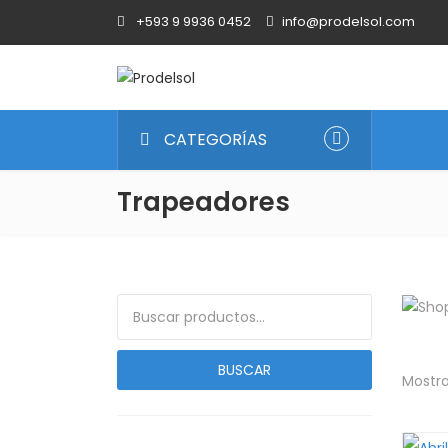
+593 9 9936 0452
info@prodelsol.com
CATEGORÍAS
Trapeadores
Buscar por:
BUSCAR
Mostra