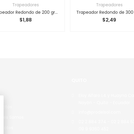
Trapeadores
Trapeadores
Trapeador Redondo de 200 gramos
$
1,88
$
2,49
QUITO
Eloy Alfaro L4 y Huayna C
me
Nayón - Quito - Ecuador
ductos
info@prodelsol.com
enes Somos
02 2 884 374 - 02 2 884 5
tactos
09 9 9360 452