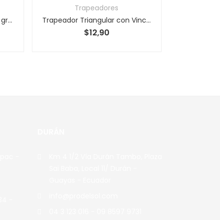
Trapeadores
Trapeador Redondo de 300 gramos
Trapeador Triangular con Vincha 400gr
$
12,90
DURÁN
apac -
Km 4 1/2 Vía Durán Tambo, Plaza
Sai Baba, Local 11/ Durán -
Guayas - Ecuador
info@prodelsol.com
34 -
04 3 123 016 - 09 8597 9731