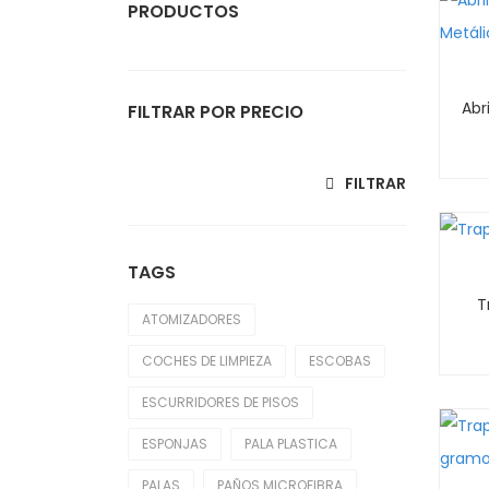
PRODUCTOS
Atomizadores
Coches De Limpieza
FILTRAR POR PRECIO
Escobas
Precio mínimo
Precio máximo
FILTRAR
Escurridores De Pisos
Esponjas
TAGS
Generadores Eléctricos
T
ATOMIZADORES
Guantes
COCHES DE LIMPIEZA
ESCOBAS
Hogar
ESCURRIDORES DE PISOS
Palas
ESPONJAS
PALA PLASTICA
Paños Microfibras
PALAS
PAÑOS MICROFIBRA