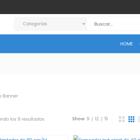
Search for:
HOME
Show
9
12
15
ndo los 9 resultados