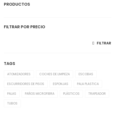
PRODUCTOS
Atomizadores
FILTRAR POR PRECIO
Coches De Limpieza
Escobas
Precio mínimo
Precio máximo
FILTRAR
Escurridores De Pisos
Esponjas
TAGS
Generadores Eléctricos
ATOMIZADORES
COCHES DE LIMPIEZA
ESCOBAS
Guantes
ESCURRIDORES DE PISOS
ESPONJAS
PALA PLASTICA
Hogar
PALAS
PAÑOS MICROFIBRA
PLÁSTICOS
TRAPEADOR
Palas
TUBOS
Paños Microfibras