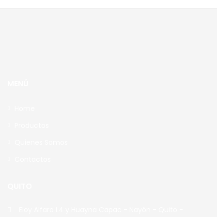
Plásticos
Trapeadores
Tubos
Uncategorized
MENÚ
Home
Productos
Quienes Somos
Contactos
QUITO
Eloy Alfaro L4 y Huayna Capac - Nayón - Quito -