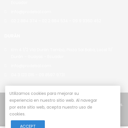
Ecuador
info@prodelsol.com
02 2 884 374 - 02 2 884 534 - 09 9 9360 452
DURÁN
Km 4 1/2 Vía Durán Tambo, Plaza Sai Baba, Local 11/
Durán - Guayas - Ecuador
info@prodelsol.com
04 3 123 016 - 09 8597 9731
Utilizamos cookies para mejorar su
experiencia en nuestro sitio web. Al navegar
© Copyright 2026
Prodelsol
Todos los derechos reservados.
por este sitio web, acepta nuestro uso de
cookies.
Desarrollado y diseñado por
Koncepto Virtual
ACCEPT