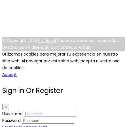
Km 4 1/2 Vía Durán Tambo, Plaza Sai Baba, Local 11/
Durán - Guayas - Ecuador
info@prodelsol.com
04 3 123 016 - 09 8597 9731
© Copyright 2026
Prodelsol
Todos los derechos reservados.
Desarrollado y diseñado por
Koncepto Virtual
Utilizamos cookies para mejorar su experiencia en nuestro
sitio web. Al navegar por este sitio web, acepta nuestro uso
de cookies.
Accept
Sign in Or Register
×
Username
Password