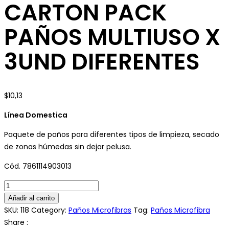
CARTON PACK
PAÑOS MULTIUSO X
3UND DIFERENTES
$
10,13
Línea Domestica
Paquete de paños para diferentes tipos de limpieza, secado
de zonas húmedas sin dejar pelusa.
Cód. 7861114903013
CARTON
PACK
Añadir al carrito
PAÑOS
SKU:
118
Category:
Paños Microfibras
Tag:
Paños Microfibra
MULTIUSO
Share :