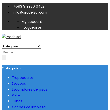
+593 9 9936 0452
info@prodelsol.com
My account
Loguearse
Search
for:
Categorías
Trapeadores
Escobas
Escurridores de pisos
Palas
Tubos
Coches de limpieza