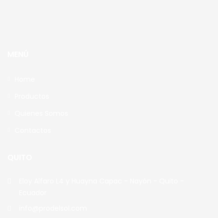
MENÚ
Home
Productos
Quienes Somos
Contactos
QUITO
Eloy Alfaro L4 y Huayna Capac - Nayón - Quito -
Ecuador
info@prodelsol.com