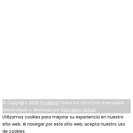
Eloy Alfaro L4 y Huayna Capac - Nayón - Quito -
Ecuador
info@prodelsol.com
02 2 884 374 - 02 2 884 534 - 09 9 9360 452
DURÁN
Km 4 1/2 Vía Durán Tambo, Plaza Sai Baba, Local 11/
Durán - Guayas - Ecuador
info@prodelsol.com
04 3 123 016 - 09 8597 9731
© Copyright 2026
Prodelsol
Todos los derechos reservados.
Desarrollado y diseñado por
Koncepto Virtual
Utilizamos cookies para mejorar su experiencia en nuestro
sitio web. Al navegar por este sitio web, acepta nuestro uso
de cookies.