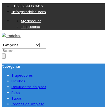
+593 9 9936 0452
info@prodelsol.com
My account
Loguearse
Search
for:
Categorías
Trapeadores
Escobas
Escurridores de pisos
Palas
Tubos
Coches de limpieza